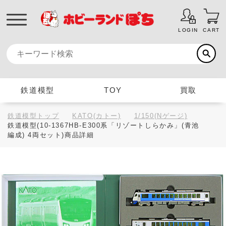
LOGIN
CART
鉄道模型
TOY
買取
鉄道模型トップ
KATO(カトー)
1/150(Nゲージ)
鉄道模型(10-1367HB-E300系「リゾートしらかみ」(青池
編成) 4両セット)商品詳細