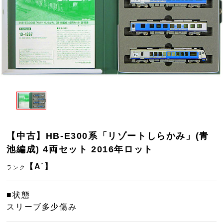
【中古】HB-E300系「リゾートしらかみ」(青
池編成) 4両セット 2016年ロット
【A´】
ランク
■状態
スリーブ多少傷み