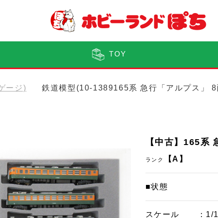
TOY
Nゲージ)
鉄道模型(10-1389165系 急行「アルプス」
【中古】165系
【A】
ランク
■状態
スケール
：1/