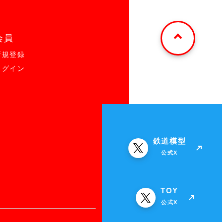
会員
新規登録
ログイン
鉄道模型
公式X
TOY
公式X