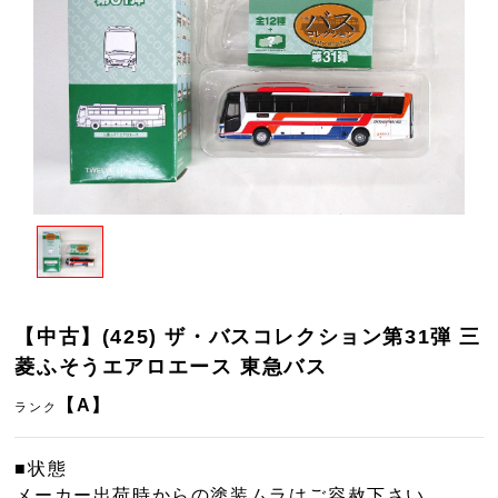
【中古】(425) ザ・バスコレクション第31弾 三
菱ふそうエアロエース 東急バス
【A】
ランク
■状態
メーカー出荷時からの塗装ムラはご容赦下さい