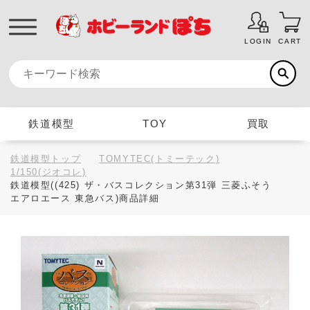
LOGIN
CART
鉄道模型
TOY
買取
鉄道模型トップ
TOMYTEC(トミーテック)
1/150(ジオコレ)
鉄道模型((425) ザ・バスコレクション第31弾 三菱ふそう
エアロエース 東急バス)商品詳細