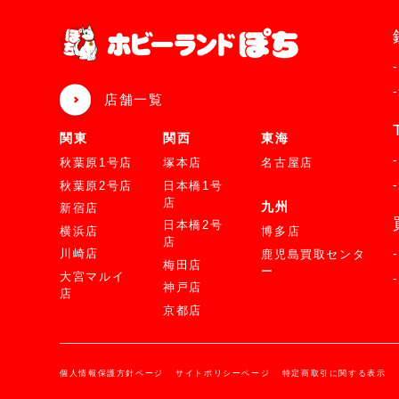
店舗一覧
関東
関西
東海
秋葉原1号店
塚本店
名古屋店
秋葉原2号店
日本橋1号
店
九州
新宿店
日本橋2号
横浜店
博多店
店
川崎店
鹿児島買取センタ
梅田店
ー
大宮マルイ
神戸店
店
京都店
個人情報保護方針ページ
サイトポリシーページ
特定商取引に関する表示