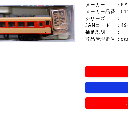
メーカー
：KA
メーカー品番
：61
シリーズ
：
JANコード
：49
補足説明
：
商品管理番号
：oa