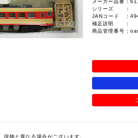
メーカー品番
：61
シリーズ
：
JANコード
：49
補足説明
：
商品管理番号
：oa
、現物と異なる場合がございます。