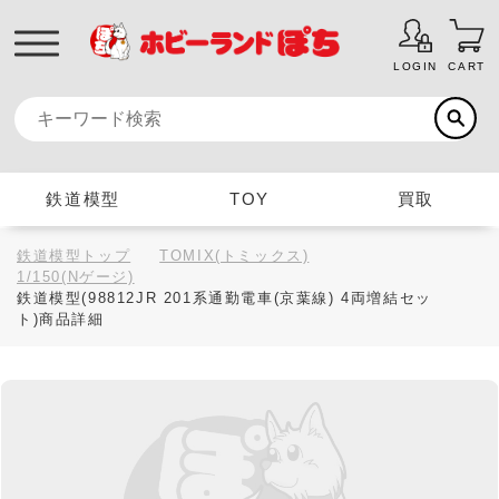
LOGIN
CART
鉄道模型
TOY
買取
鉄道模型トップ
TOMIX(トミックス)
1/150(Nゲージ)
鉄道模型(98812JR 201系通勤電車(京葉線) 4両増結セッ
ト)商品詳細