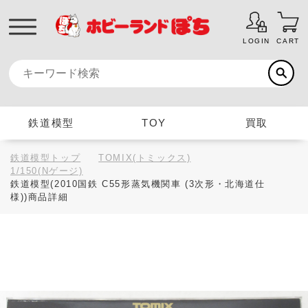
LOGIN
CART
鉄道模型
TOY
買取
鉄道模型トップ
TOMIX(トミックス)
1/150(Nゲージ)
鉄道模型(2010国鉄 C55形蒸気機関車 (3次形・北海道仕
様))商品詳細