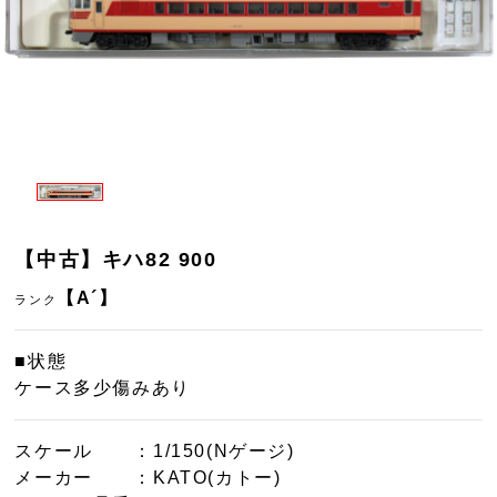
【中古】キハ82 900
【A´】
ランク
■状態
ケース多少傷みあり
スケール
：1/150(Nゲージ)
メーカー
：KATO(カトー)