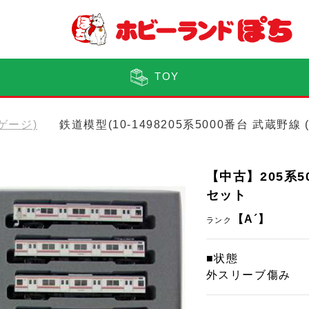
TOY
Nゲージ)
鉄道模型(10-1498205系5000番台 武蔵野線
【中古】205系50
セット
【A´】
ランク
■状態
外スリーブ傷み