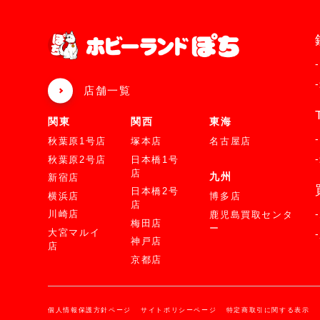
店舗一覧
関東
関西
東海
秋葉原1号店
塚本店
名古屋店
秋葉原2号店
日本橋1号
店
九州
新宿店
日本橋2号
横浜店
博多店
店
川崎店
鹿児島買取センタ
梅田店
ー
大宮マルイ
神戸店
店
京都店
個人情報保護方針ページ
サイトポリシーページ
特定商取引に関する表示