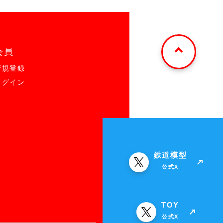
会員
新規登録
ログイン
鉄道模型
公式X
TOY
公式X