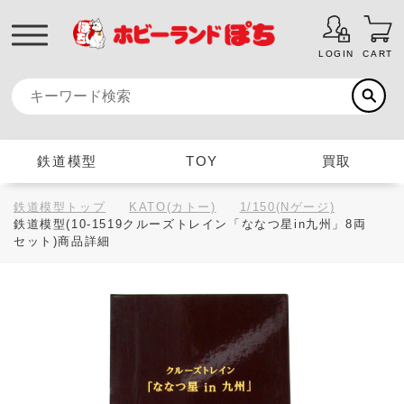
LOGIN
CART
鉄道模型
TOY
買取
鉄道模型トップ
KATO(カトー)
1/150(Nゲージ)
鉄道模型(10-1519クルーズトレイン「ななつ星in九州」8両
セット)商品詳細