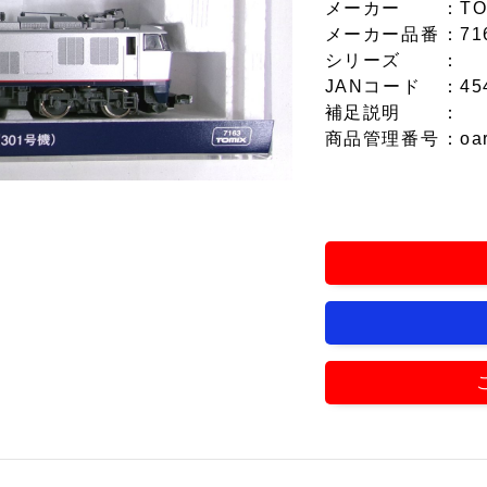
メーカー
：TO
メーカー品番
：71
シリーズ
：
JANコード
：45
補足説明
：
商品管理番号
：oa