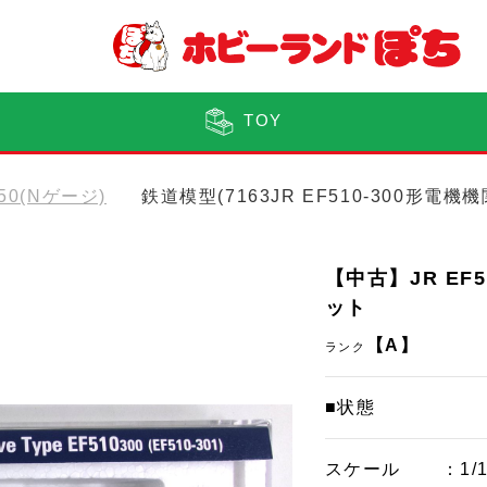
TOY
150(Nゲージ)
鉄道模型(7163JR EF510-300形電機
【中古】JR EF5
ット
【A】
ランク
■状態
スケール
：1/