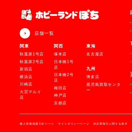
店舗一覧
関東
関西
東海
秋葉原1号店
塚本店
名古屋店
秋葉原2号店
日本橋1号
店
九州
新宿店
日本橋2号
横浜店
博多店
店
川崎店
鹿児島買取センタ
梅田店
ー
大宮マルイ
神戸店
店
京都店
個人情報保護方針ページ
サイトポリシーページ
特定商取引に関する表示