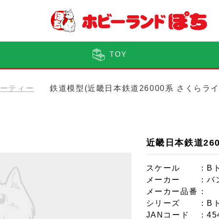
TOY
ョーティー
鉄道模型(近畿日本鉄道26000系 さくらラ
近畿日本鉄道26
スケール
：B
メーカー
：バ
メーカー品番
：
シリーズ
：B
JANコード
：45