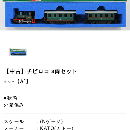
【中古】チビロコ 3両セット
【A´】
ランク
■状態
外箱傷み
スケール
：(Nゲージ)
メーカー
：KATO(カトー)