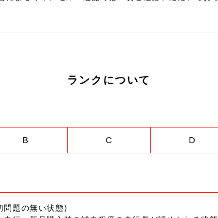
ランクについて
B
C
D
切問題の無い状態)