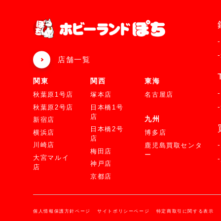
店舗一覧
関東
関西
東海
秋葉原1号店
塚本店
名古屋店
秋葉原2号店
日本橋1号
店
九州
新宿店
日本橋2号
横浜店
博多店
店
川崎店
鹿児島買取センタ
梅田店
ー
大宮マルイ
神戸店
店
京都店
個人情報保護方針ページ
サイトポリシーページ
特定商取引に関する表示