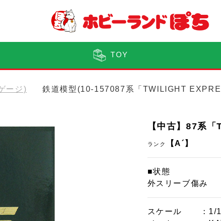
TOY
Nゲージ)
鉄道模型(10-157087系「TWILIGHT EX
【中古】87系「T
【A´】
ランク
■状態
外スリーブ傷み
スケール
：1/