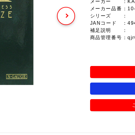
メーカー
：KA
メーカー品番
：10
シリーズ
：
JANコード
：49
補足説明
：
商品管理番号
：qjr