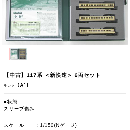
【中古】117系 ＜新快速＞ 6両セット
【A´】
ランク
■状態
スリーブ傷み
スケール
：1/150(Nゲージ)