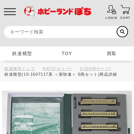
LOGIN
CART
鉄道模型
TOY
買取
鉄道模型トップ
KATO(カトー)
1/150(Nゲージ)
鉄道模型(10-1607117系 ＜新快速＞ 6両セット)商品詳細