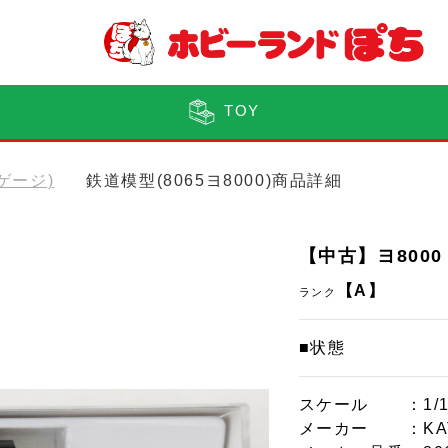
TOY
Nゲージ)
鉄道模型(8065ヨ8000)商品詳細
【中古】ヨ8000
【A】
ランク
■状態
スケール
：1/
メーカー
：KA