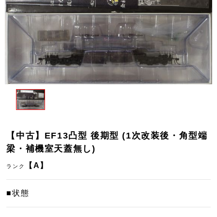
【中古】EF13凸型 後期型 (1次改装後・角型端
梁・補機室天蓋無し)
【A】
ランク
■状態