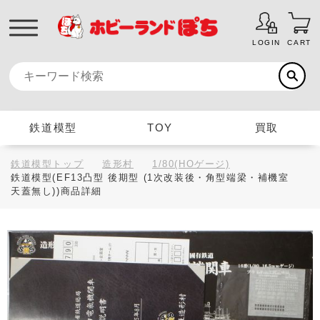
LOGIN
CART
鉄道模型
TOY
買取
鉄道模型トップ
造形村
1/80(HOゲージ)
鉄道模型(EF13凸型 後期型 (1次改装後・角型端梁・補機室
天蓋無し))商品詳細