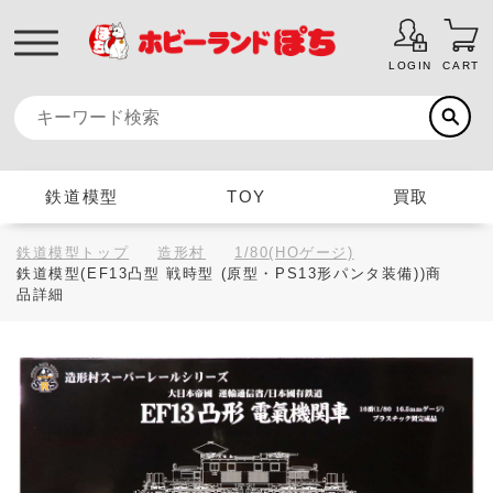
LOGIN
CART
鉄道模型
TOY
買取
鉄道模型トップ
造形村
1/80(HOゲージ)
鉄道模型(EF13凸型 戦時型 (原型・PS13形パンタ装備))商
品詳細