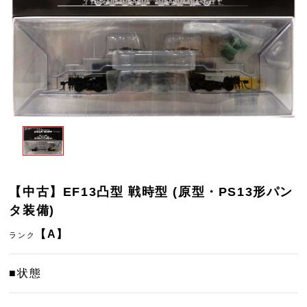
【中古】EF13凸型 戦時型 (原型・PS13形パン
タ装備)
【A】
ランク
■状態