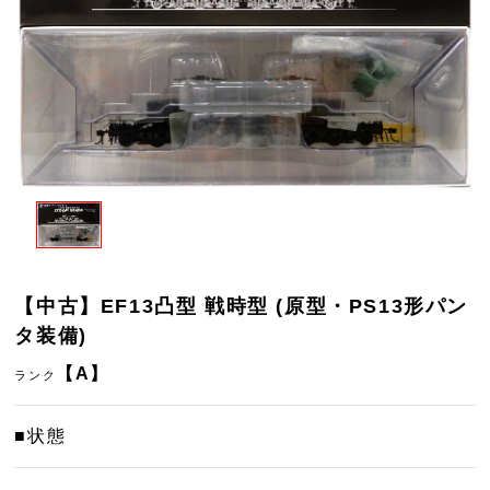
【中古】EF13凸型 戦時型 (原型・PS13形パン
タ装備)
【A】
ランク
■状態