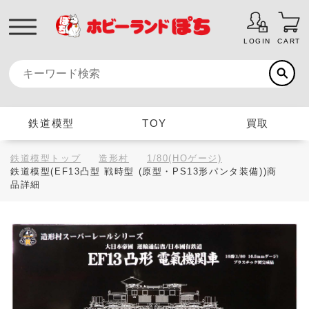
LOGIN
CART
鉄道模型
TOY
買取
鉄道模型トップ
造形村
1/80(HOゲージ)
鉄道模型(EF13凸型 戦時型 (原型・PS13形パンタ装備))商
品詳細