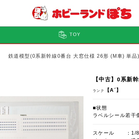
TOY
鉄道模型(0系新幹線0番台 大窓仕様 26形 (M車) 単
【中古】0系新幹線
【A´】
ランク
■状態
ラベルシール若干
スケール
：1/