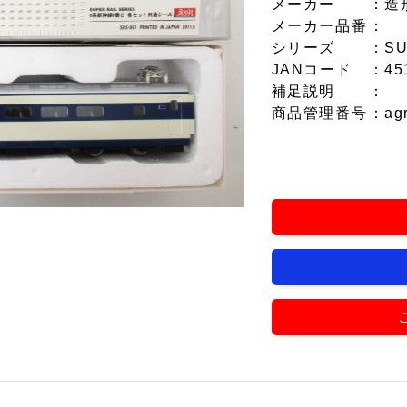
メーカー
：造
メーカー品番
：
シリーズ
：SU
JANコード
：45
補足説明
：
商品管理番号
：ag