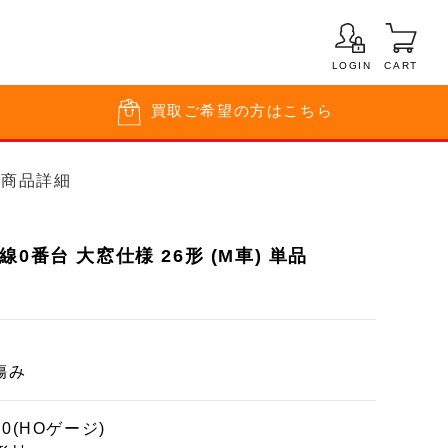
LOGIN
CART
買取
ご希望の方はこちら
品)商品詳細
0番台 大窓仕様 26形 (M車) 単品
傷み
80(HOゲージ)