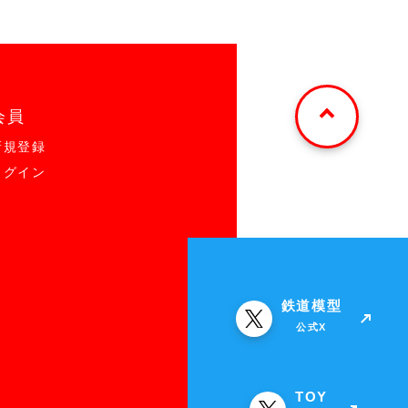
会員
新規登録
ログイン
鉄道模型
公式X
TOY