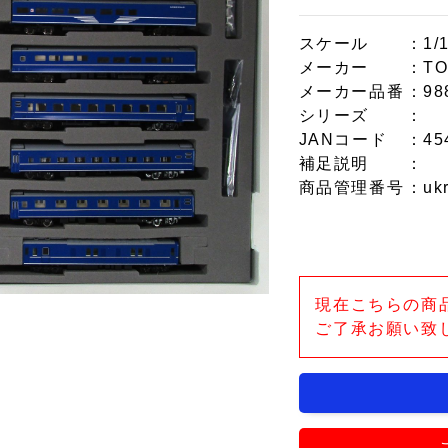
スケール
：1/
メーカー
：TO
メーカー品番
：98
シリーズ
：
JANコード
：45
補足説明
：
商品管理番号
：uk
現在こちらの商
ご了承お願い致