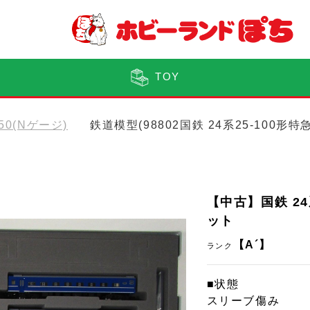
TOY
150(Nゲージ)
鉄道模型(98802国鉄 24系25-100
【中古】国鉄 24
ット
【A´】
ランク
■状態
スリーブ傷み