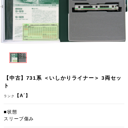
【中古】731系 ＜いしかりライナー＞ 3両セッ
ト
【A´】
ランク
■状態
スリーブ傷み