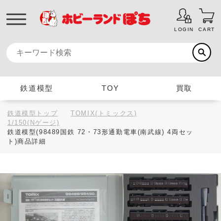
LOGIN
CART
鉄道模型
TOY
買取
鉄道模型トップ
TOMIX(トミックス)
1/150(Nゲージ)
鉄道模型(98489国鉄 72・73形通勤電車(南武線) 4両セッ
ト)商品詳細