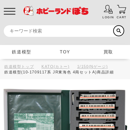
LOGIN
CART
鉄道模型
TOY
買取
鉄道模型トップ
KATO(カトー)
1/150(Nゲージ)
鉄道模型(10-1709117系 JR東海色 4両セットA)商品詳細