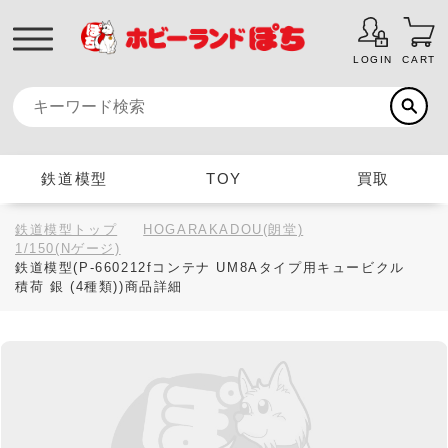
LOGIN
CART
鉄道模型
TOY
買取
鉄道模型トップ
HOGARAKADOU(朗堂)
1/150(Nゲージ)
鉄道模型(P-660212fコンテナ UM8Aタイプ用キュービクル
積荷 銀 (4種類))商品詳細