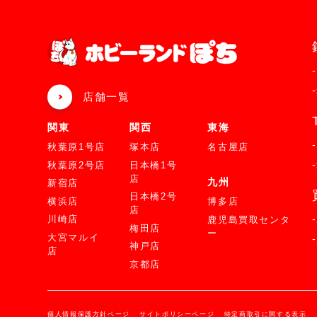
店舗一覧
関東
関西
東海
秋葉原1号店
塚本店
名古屋店
秋葉原2号店
日本橋1号
店
九州
新宿店
日本橋2号
横浜店
博多店
店
川崎店
鹿児島買取センタ
梅田店
ー
大宮マルイ
神戸店
店
京都店
個人情報保護方針ページ
サイトポリシーページ
特定商取引に関する表示