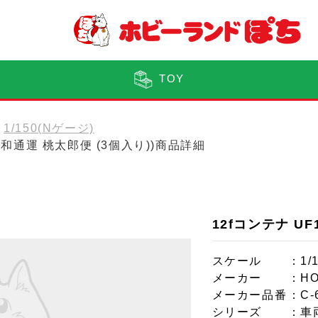
TOY
1/150(Nゲージ)
 丸和通運 桃太郎便 (3個入り))商品詳細
12fコンテナ U
スケール
：1/
メーカー
：HO
メーカー品番
：C-
シリーズ
：車