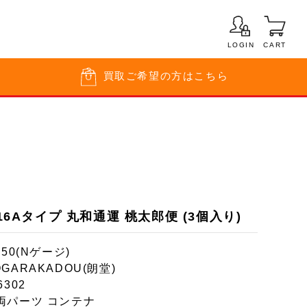
LOGIN
CART
買取
ご希望の方はこちら
F16Aタイプ 丸和通運 桃太郎便 (3個入り)
150(Nゲージ)
GARAKADOU(朗堂)
6302
両パーツ コンテナ