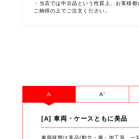
・当店では中古品という性質上、お客様都
ご納得の上でご注文ください。
A
A'
[A] 車両・ケースともに美品
車両状態は美品(動力・傷・加工等、一