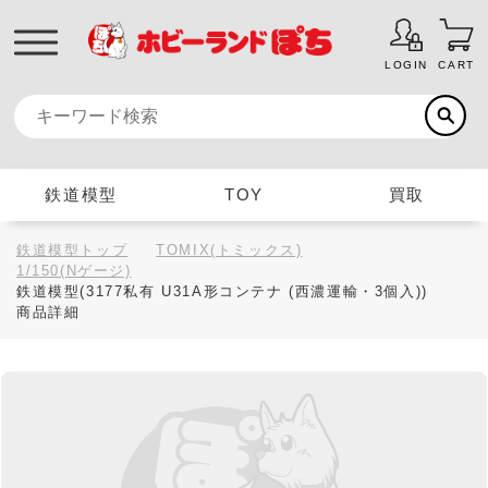
LOGIN
CART
鉄道模型
TOY
買取
鉄道模型トップ
TOMIX(トミックス)
1/150(Nゲージ)
鉄道模型(3177私有 U31A形コンテナ (西濃運輸・3個入))
商品詳細