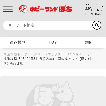
LOGIN
CART
鉄道模型
TOY
買取
鉄道模型トップ
グリーンマックス
1/150(Nゲージ)
鉄道模型(31619JR311系(2次車) 4両編成セット (動力付
き))商品詳細