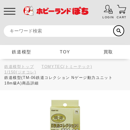
LOGIN
CART
鉄道模型
TOY
買取
鉄道模型トップ
TOMYTEC(トミーテック)
1/150(ジオコレ)
鉄道模型(TM-06鉄道コレクション Nゲージ動力ユニット
18m級A)商品詳細