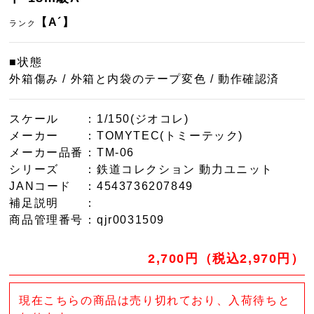
【A´】
ランク
■状態
外箱傷み / 外箱と内袋のテープ変色 / 動作確認済
スケール
：1/150(ジオコレ)
メーカー
：TOMYTEC(トミーテック)
メーカー品番
：TM-06
シリーズ
：鉄道コレクション 動力ユニット
JANコード
：4543736207849
補足説明
：
商品管理番号
：qjr0031509
2,700円（税込2,970円）
現在こちらの商品は売り切れており、入荷待ちと