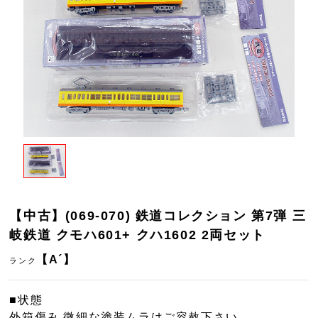
【中古】(069-070) 鉄道コレクション 第7弾 三
岐鉄道 クモハ601+ クハ1602 2両セット
【A´】
ランク
■状態
外箱傷み 微細な塗装ムラはご容赦下さい。