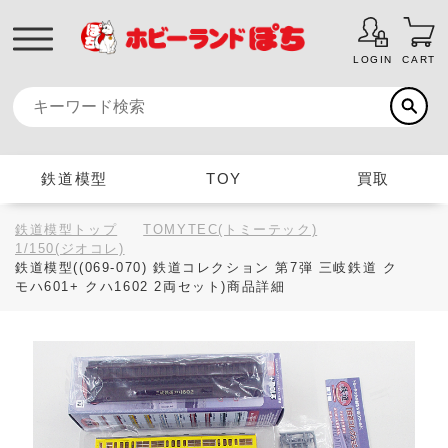
LOGIN
CART
鉄道模型
TOY
買取
鉄道模型トップ
TOMYTEC(トミーテック)
1/150(ジオコレ)
鉄道模型((069-070) 鉄道コレクション 第7弾 三岐鉄道 ク
モハ601+ クハ1602 2両セット)商品詳細