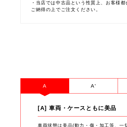
・当店では中古品という性質上、お客様都
ご納得の上でご注文ください。
A
A'
[A] 車両・ケースともに美品
車両状態は美品(動力・傷・加工等、一