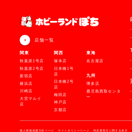
店舗一覧
関東
関西
東海
秋葉原1号店
塚本店
名古屋店
秋葉原2号店
日本橋1号
店
九州
新宿店
日本橋2号
横浜店
博多店
店
川崎店
鹿児島買取センタ
梅田店
ー
大宮マルイ
神戸店
店
京都店
個人情報保護方針ページ
サイトポリシーページ
特定商取引に関する表示