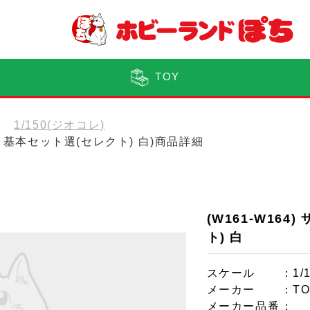
TOY
1/150(ジオコレ)
ン 基本セット選(セレクト) 白)商品詳細
(W161-W16
ト) 白
スケール
：1/
メーカー
：T
メーカー品番
：