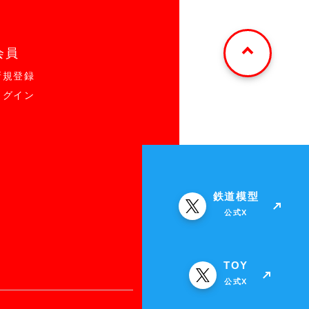
会員
新規登録
ログイン
鉄道模型
公式X
TOY
公式X