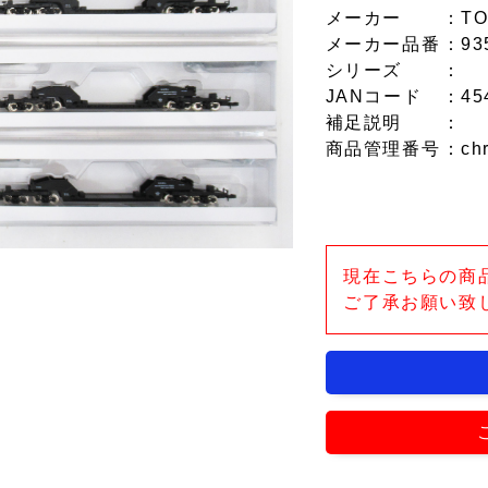
メーカー
：TO
メーカー品番
：93
シリーズ
：
JANコード
：45
補足説明
：
商品管理番号
：ch
現在こちらの商
ご了承お願い致