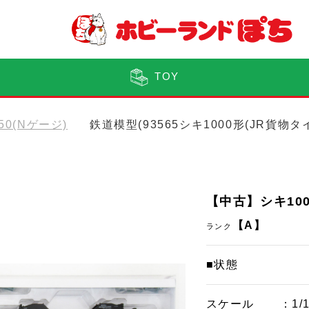
TOY
150(Nゲージ)
鉄道模型(93565シキ1000形(JR貨物
【中古】シキ100
【A】
ランク
■状態
スケール
：1/