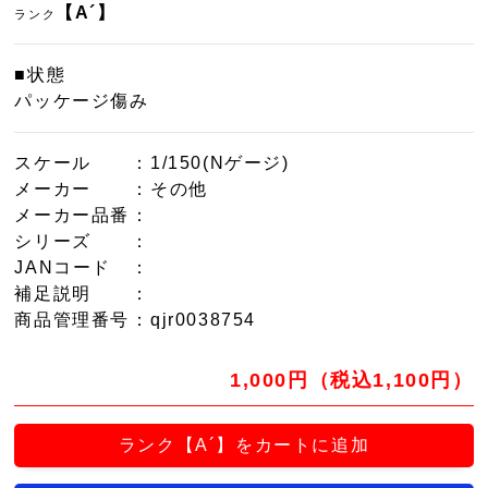
【A´】
ランク
■状態
パッケージ傷み
スケール
：1/150(Nゲージ)
メーカー
：その他
メーカー品番
：
シリーズ
：
JANコード
：
補足説明
：
商品管理番号
：qjr0038754
1,000円（税込1,100円）
ランク【A´】をカートに追加