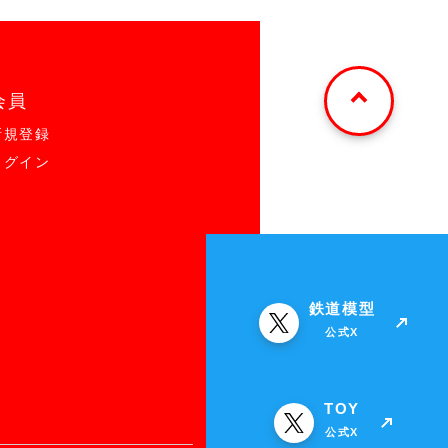
会員
新規登録
ログイン
鉄道模型
公式X
TOY
公式X