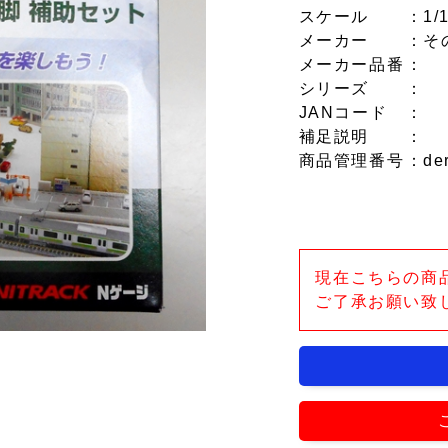
スケール
：1/
メーカー
：そ
メーカー品番
：
シリーズ
：
JANコード
：
補足説明
：
商品管理番号
：de
現在こちらの商
ご了承お願い致