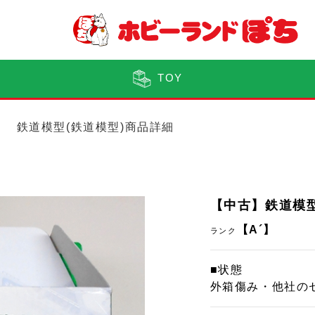
TOY
鉄道模型(鉄道模型)商品詳細
【中古】鉄道模型 
【A´】
ランク
■状態
外箱傷み・他社の