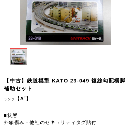
【中古】鉄道模型 KATO 23-049 複線勾配橋脚
補助セット
【A´】
ランク
■状態
外箱傷み・他社のセキュリティタグ貼付