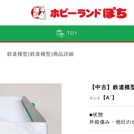
TOY
鉄道模型(鉄道模型)商品詳細
【中古】鉄道模型 
【A´】
ランク
■状態
外箱傷み・他社の