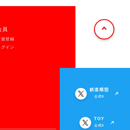
会員
新規登録
ログイン
鉄道模型
公式X
TOY
公式X