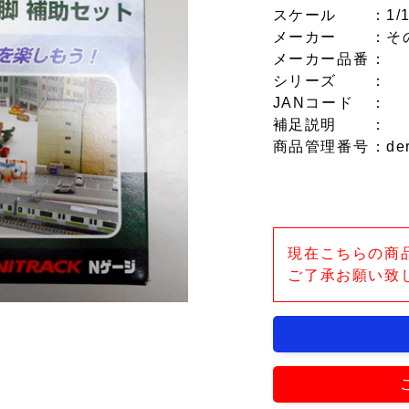
スケール
：1/
メーカー
：そ
メーカー品番
：
シリーズ
：
JANコード
：
補足説明
：
商品管理番号
：de
現在こちらの商
ご了承お願い致