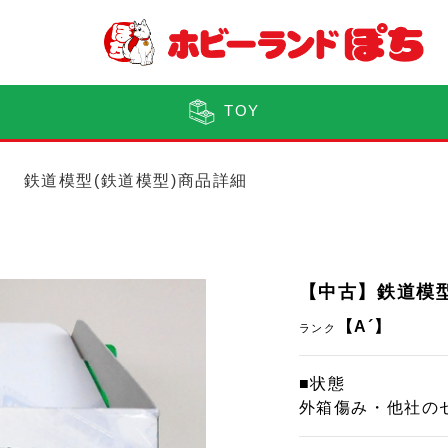
TOY
鉄道模型(鉄道模型)商品詳細
【中古】鉄道模型 
【A´】
ランク
■状態
外箱傷み・他社の