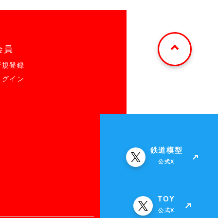
会員
新規登録
ログイン
鉄道模型
公式X
TOY
公式X