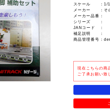
スケール
：1/
メーカー
：そ
メーカー品番
：
シリーズ
：
JANコード
：
補足説明
：
商品管理番号
：de
現在こちらの商
ご了承お願い致