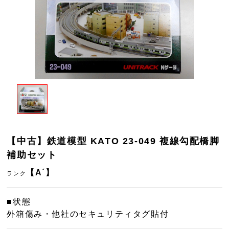
【中古】鉄道模型 KATO 23-049 複線勾配橋脚
補助セット
【A´】
ランク
■状態
外箱傷み・他社のセキュリティタグ貼付