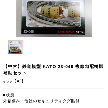
【中古】鉄道模型 KATO 23-049 複線勾配橋脚
補助セット
【A´】
ランク
■状態
外箱傷み・他社のセキュリティタグ貼付