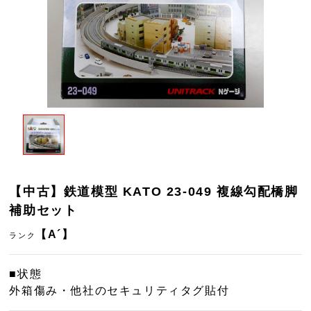
【中古】鉄道模型 KATO 23-049 複線勾配橋脚
補助セット
【A´】
ランク
■状態
外箱傷み・他社のセキュリティタグ貼付