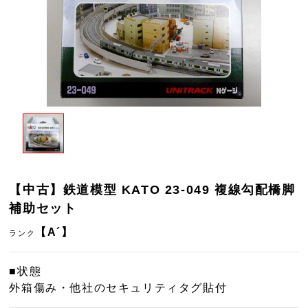
【中古】鉄道模型 KATO 23-049 複線勾配橋脚
補助セット
【A´】
ランク
■状態
外箱傷み・他社のセキュリティタグ貼付