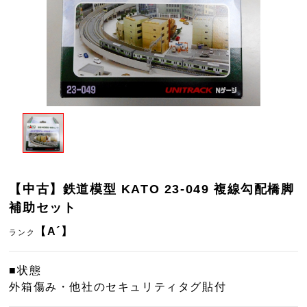
【中古】鉄道模型 KATO 23-049 複線勾配橋脚
補助セット
【A´】
ランク
■状態
外箱傷み・他社のセキュリティタグ貼付