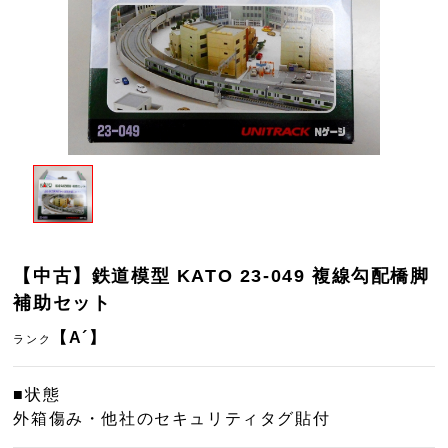
【中古】鉄道模型 KATO 23-049 複線勾配橋脚
補助セット
【A´】
ランク
■状態
外箱傷み・他社のセキュリティタグ貼付