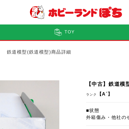
TOY
鉄道模型(鉄道模型)商品詳細
【中古】鉄道模型 
【A´】
ランク
■状態
外箱傷み・他社の