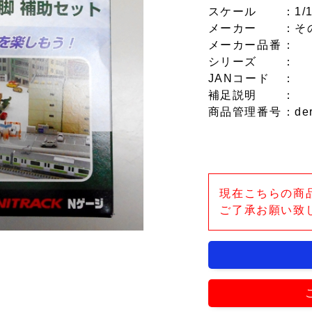
スケール
：1/
メーカー
：そ
メーカー品番
：
シリーズ
：
JANコード
：
補足説明
：
商品管理番号
：de
現在こちらの商
ご了承お願い致