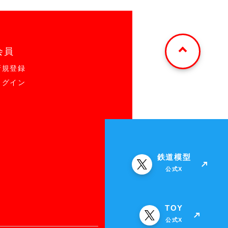
会員
新規登録
ログイン
鉄道模型
公式X
TOY
公式X