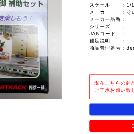
スケール
：1/
メーカー
：そ
メーカー品番
：
シリーズ
：
JANコード
：
補足説明
：
商品管理番号
：de
現在こちらの商
ご了承お願い致