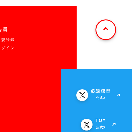
会員
新規登録
ログイン
鉄道模型
公式X
TOY
公式X