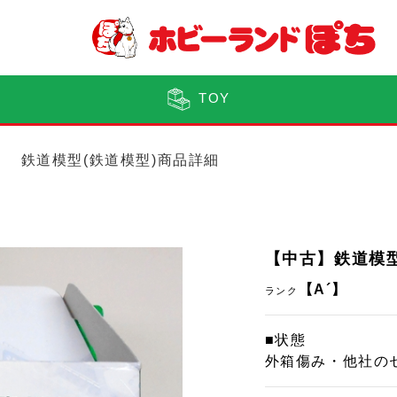
TOY
鉄道模型(鉄道模型)商品詳細
【中古】鉄道模型 
【A´】
ランク
■状態
外箱傷み・他社の