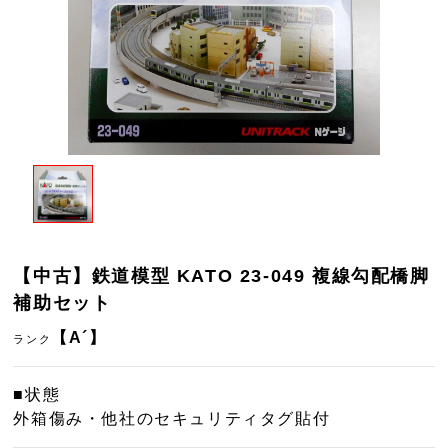
【中古】鉄道模型 KATO 23-049 複線勾配橋脚
補助セット
【A´】
ランク
■状態
外箱傷み・他社のセキュリティタグ貼付