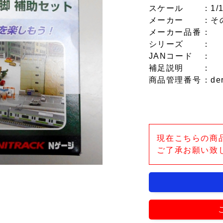
スケール
：1/
メーカー
：そ
メーカー品番
：
シリーズ
：
JANコード
：
補足説明
：
商品管理番号
：de
現在こちらの商
ご了承お願い致