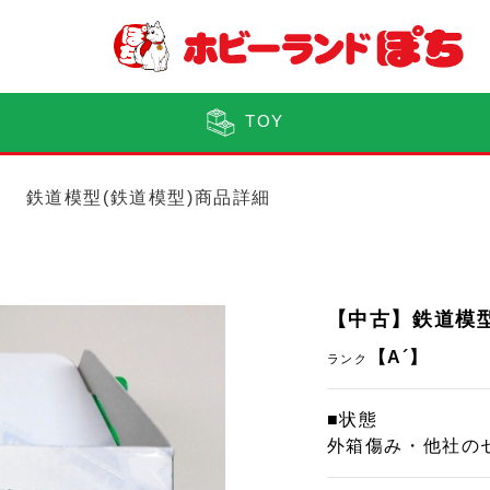
TOY
鉄道模型(鉄道模型)商品詳細
【中古】鉄道模型 
【A´】
ランク
■状態
外箱傷み・他社の