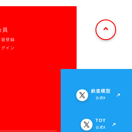
会員
新規登録
ログイン
鉄道模型
公式X
TOY
公式X