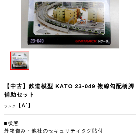
【中古】鉄道模型 KATO 23-049 複線勾配橋脚
補助セット
【A´】
ランク
■状態
外箱傷み・他社のセキュリティタグ貼付