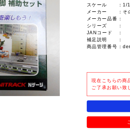
スケール
：1/
メーカー
：そ
メーカー品番
：
シリーズ
：
JANコード
：
補足説明
：
商品管理番号
：de
現在こちらの商
ご了承お願い致