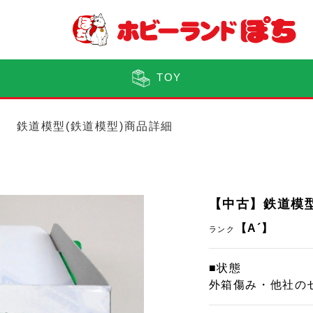
TOY
鉄道模型(鉄道模型)商品詳細
【中古】鉄道模型 
【A´】
ランク
■状態
外箱傷み・他社の