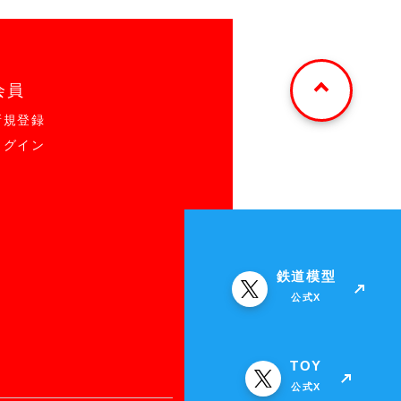
会員
新規登録
ログイン
鉄道模型
公式X
TOY
公式X